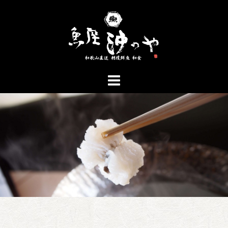
コ
ン
テ
ン
ツ
へ
ス
キ
ッ
プ