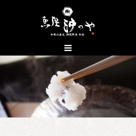
コ
ン
テ
ン
ツ
へ
ス
キ
ッ
プ