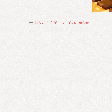
【1/27～】営業についてのお知らせ
投
稿
ナ
ビ
ゲ
ー
シ
ョ