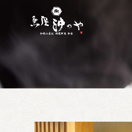
コ
ン
テ
ン
ツ
へ
ス
キ
ッ
プ