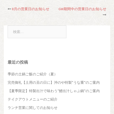
8月の営業日のお知らせ
GW期間中の営業日のお知らせ
投
稿
検
ナ
索:
ビ
ゲ
最近の投稿
ー
季節の土鍋ご飯のご紹介（夏）
シ
完売御礼【土用の丑の日に】沖のや特製”うな重”のご案内
【夏季限定】特製出汁で味わう”鱧出汁しゃぶ鍋”のご案内
ョ
テイクアウトメニューのご紹介
ン
ランチ営業に関してのお知らせ