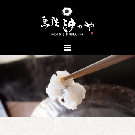
コ
ン
テ
ン
ツ
へ
ス
キ
ッ
プ