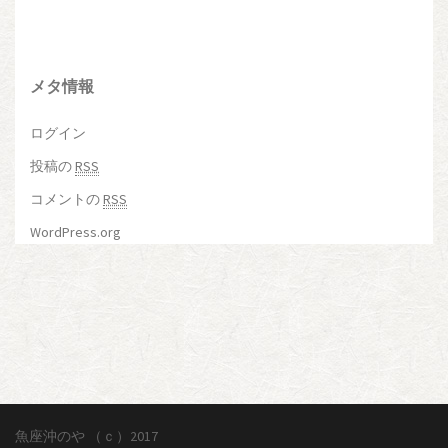
メタ情報
ログイン
投稿の
RSS
コメントの
RSS
WordPress.org
魚座沖のや
（ｃ）2017