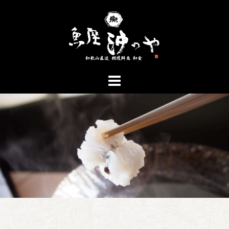
コ
ン
テ
ン
ツ
へ
ス
キ
ッ
プ