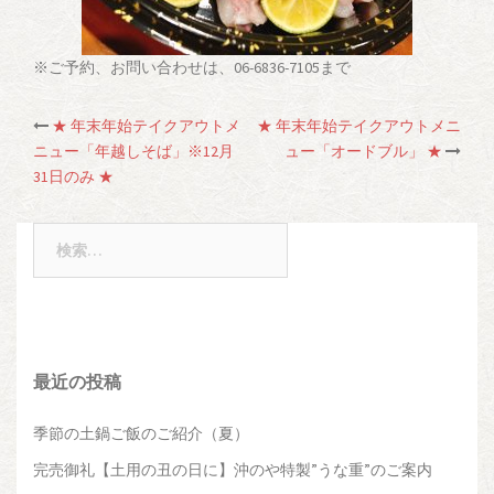
※ご予約、お問い合わせは、06-6836-7105まで
★ 年末年始テイクアウトメ
★ 年末年始テイクアウトメニ
投
ニュー「年越しそば」※12月
ュー「オードブル」 ★
31日のみ ★
稿
ナ
検
索:
ビ
ゲ
最近の投稿
ー
季節の土鍋ご飯のご紹介（夏）
シ
完売御礼【土用の丑の日に】沖のや特製”うな重”のご案内